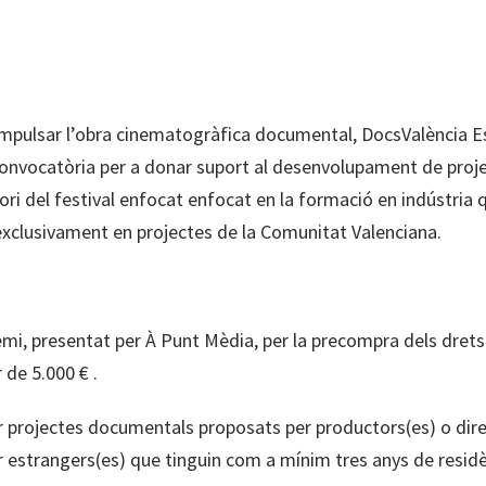
impulsar l’obra cinematogràfica documental, DocsValència Es
 convocatòria per a donar suport al desenvolupament de proj
ori del festival enfocat enfocat en la formació en indústria
exclusivament en projectes de la Comunitat Valenciana.
emi, presentat per À Punt Mèdia, per la precompra dels dret
de 5.000 € .
r projectes documentals proposats per productors(es) o dire
r estrangers(es) que tinguin com a mínim tres anys de residè