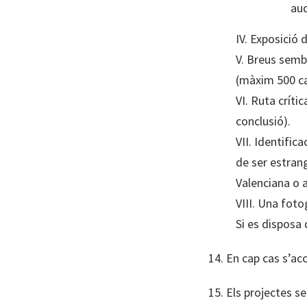
aud
IV. Exposició
V. Breus sembl
(màxim 500 ca
VI. Ruta crít
conclusió).
VII. Identific
de ser estran
Valenciana o a
VIII. Una foto
Si es disposa 
14. En cap cas s’ac
15. Els projectes se