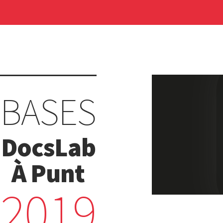
BASES
DocsLab
À Punt
2019