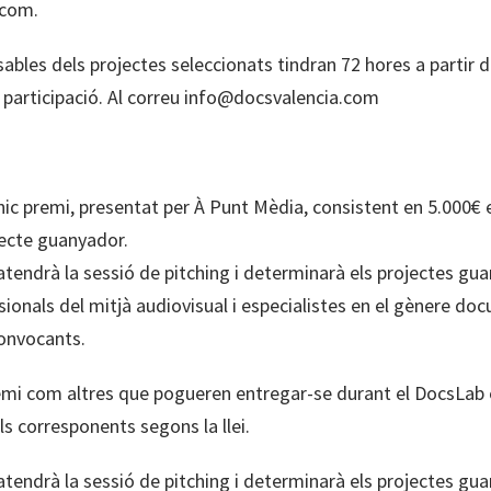
.com.
sables dels projectes seleccionats tindran 72 hores a partir d
 participació. Al correu info@docsvalencia.com
nic premi, presentat per À Punt Mèdia, consistent en 5.000€
ecte guanyador.
l atendrà la sessió de pitching i determinarà els projectes gu
sionals del mitjà audiovisual i especialistes en el gènere d
convocants.
emi com altres que pogueren entregar-se durant el DocsLab 
ls corresponents segons la llei.
l atendrà la sessió de pitching i determinarà els projectes gu