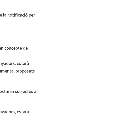
e la notificació per
 en concepte de
anyadors, estarà
ocumental proposats
estaran subjectes a
anyadors, estarà