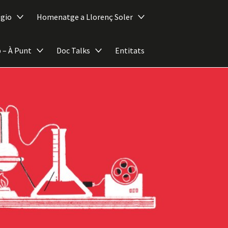
ggio
Homenatge a Llorenç Soler
 – À Punt
Doc Talks
Entitats