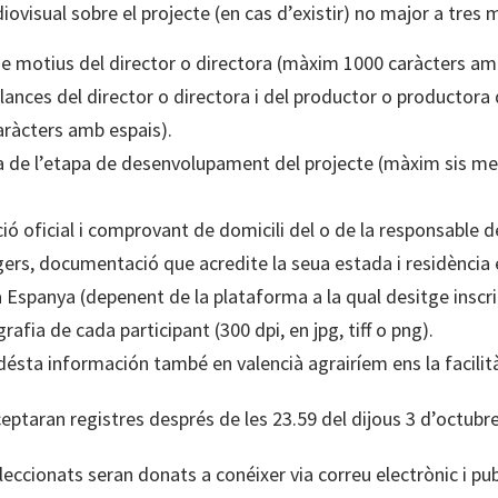
iovisual sobre el projecte (en cas d’existir) no major a tres
 de motius del director o directora (màxim 1000 caràcters am
ances del director o directora i del productor o productora 
ràcters amb espais).
ica de l’etapa de desenvolupament del projecte (màxim sis mes
ació oficial i comprovant de domicili del o de la responsable d
gers, documentació que acredite la seua estada i residència
 Espanya (depenent de la plataforma a la qual desitge inscri
grafia de cada participant (300 dpi, en jpg, tiff o png).
désta información també en valencià agrairíem ens la facilit
ceptaran registres després de les 23.59 del dijous 3 d’octubre
leccionats seran donats a conéixer via correu electrònic i pub