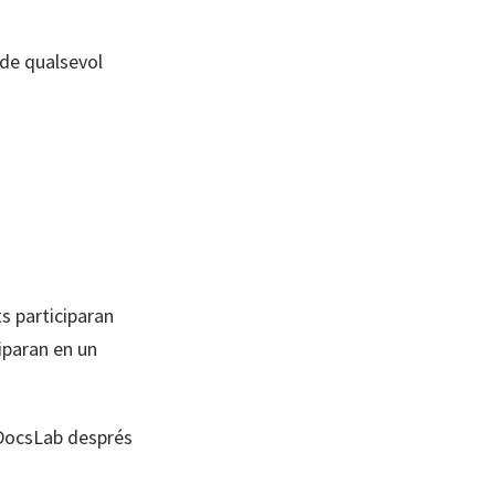
 de qualsevol
s participaran
ciparan en un
 DocsLab després