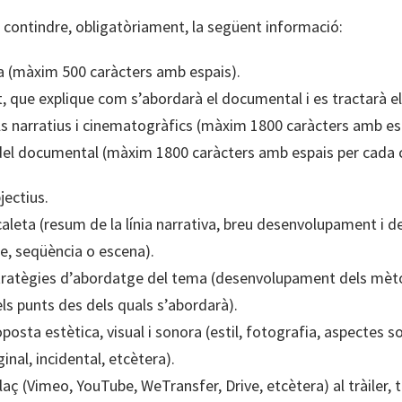
 contindre, obligatòriament, la següent informació:
ta (màxim 500 caràcters amb espais).
t, que explique com s’abordarà el documental i es tractarà e
ils narratius i cinematogràfics (màxim 1800 caràcters amb es
 del documental (màxim 1800 caràcters amb espais per cada 
ectius.
aleta (resum de la línia narrativa, breu desenvolupament i d
e, seqüència o escena).
ratègies d’abordatge del tema (desenvolupament dels mèto
els punts des dels quals s’abordarà).
posta estètica, visual i sonora (estil, fotografia, aspectes 
ginal, incidental, etcètera).
laç (Vimeo, YouTube, WeTransfer, Drive, etcètera) al tràiler, 