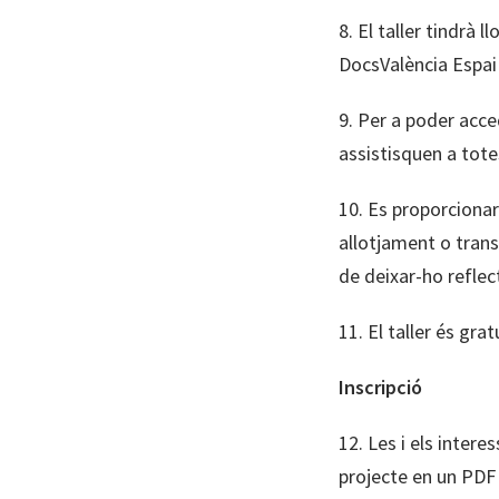
8. El taller tindrà 
DocsValència Espai 
9. Per a poder acced
assistisquen a totes
10. Es proporcionar
allotjament o trans
de deixar-ho reflect
11. El taller és grat
Inscripció
12. Les i els intere
projecte en un PDF