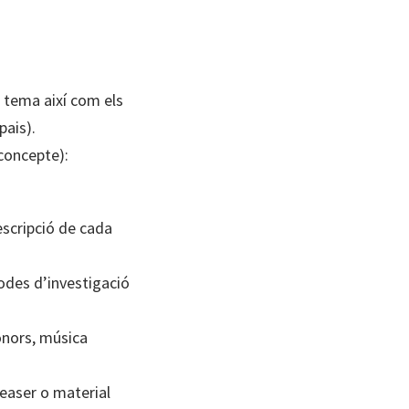
l tema així com els
pais).
concepte):
escripció de cada
des d’investigació
sonors, música
teaser o material