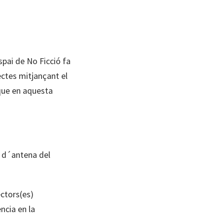
pai de No Ficció fa
ectes mitjançant el
 que en aquesta
s d´antena del
ctors(es)
ncia en la