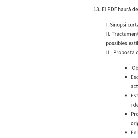
13. El PDF haurà de
I. Sinopsi cur
II. Tractamen
possibles est
III. Proposta
Obj
Esc
act
Est
i d
Pro
ori
Enl