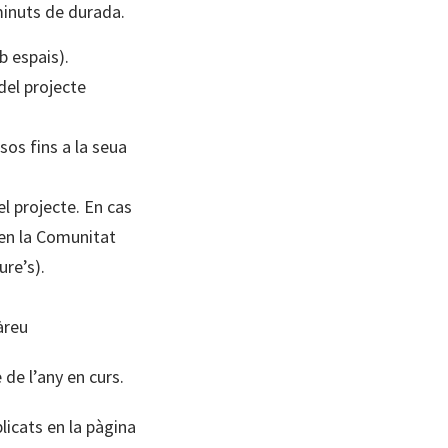
 minuts de durada.
b espais).
del projecte
os fins a la seua
el projecte. En cas
 en la Comunitat
ure’s).
àreu
 de l’any en curs.
licats en la pàgina