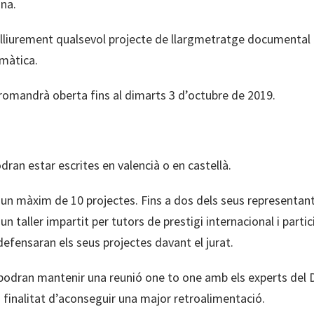
na.
 lliurement qualsevol projecte de llargmetratge documental
emàtica.
romandrà oberta fins al dimarts 3 d’octubre de 2019.
dran estar escrites en valencià o en castellà.
 un màxim de 10 projectes. Fins a dos dels seus representant
un taller impartit per tutors de prestigi internacional i parti
 defensaran els seus projectes davant el jurat.
s podran mantenir una reunió one to one amb els experts del
a finalitat d’aconseguir una major retroalimentació.