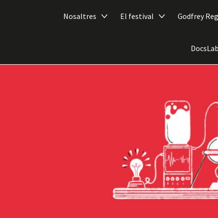
Nosaltres
El festival
Godfrey Re
DocsLab