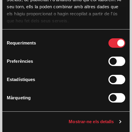
seu torn, ells la poden combinar amb altres dades que
Arizbeth Becerril
els hàgiu proporcionat o hagin recopilat a partir de l'ús
que heu fet dels seus serveis.
Xarxes socials
S
Víctor Gochi
Requeriments
e
l
e
Preferències
Disseny cartell
c
Kike Correcher-Filmac
c
i
Estadístiques
ó
d
Audiovisuals
Màrqueting
e
Israel Santamaría
c
o
Mostrar-ne els detalls
n
s
Producció tècnica