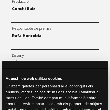
Producció
Conchi Ruiz
Responsable de premsa
Rafa Honrubia
Disseny​
Bárbara Borowski​
Aquest lloc web utilitza cookies
Gestió d’entrevistes
Utilitzem galetes per personalitzar el contingut i els
Carlos Nieto
anuncis, oferir funcions de mitjans socials i analitzar el
trànsit del lloc. També compartim la informació sobre
com feu servir el nostre lloc amb els partners de mitjans
Producció DocsLab
socials, de publicitat i d'anàlisis amb qui col·laborem. Al