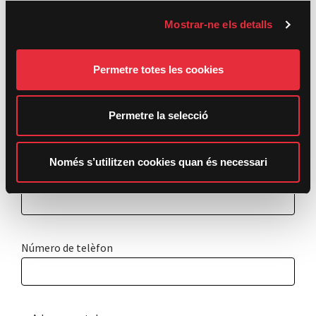
o
Mostrar-ne els detalls
n
s
Nom
e
Permetre totes les cookies
n
t
Correu electrònic
i
Permetre la selecció
m
e
n
Només s’utilitzen cookies quan és necessari
Confirmar correu
t
Número de telèfon