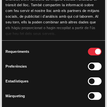
trànsit del lloc. També compartim la informació sobre
Indica la fase en la qual es troba la pel·lícula
com feu servir el nostre lloc amb els partners de mitjans
socials, de publicitat i d'anàlisis amb qui col·laborem. Al
Escriptura
seu torn, ells la poden combinar amb altres dades que
els hàgiu proporcionat o hagin recopilat a partir de l'ús
0%
25%
50%
75%
100%
que heu fet dels seus serveis.
Fase de desenvolupament
S
0%
25%
50%
75%
100%
Requeriments
e
l
Finançament aconseguit
e
Preferències
0%
25%
50%
75%
100%
c
c
Una altra (especificar)
i
Estadístiques
ó
d
Màrqueting
e
2. Informació de contacte
c