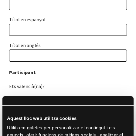
Títol en espanyol
Títol en anglés
Participant
Ets valencià(na)?
Si
No
Si no ets valencià(na), tens més de tres anys residint en
Aquest lloc web utilitza cookies
la Comunitat Valenciana?
Utilitzem galetes per personalitzar el contingut i els
Si
No
anuncis, oferir funcions de mitjans socials i analitzar el