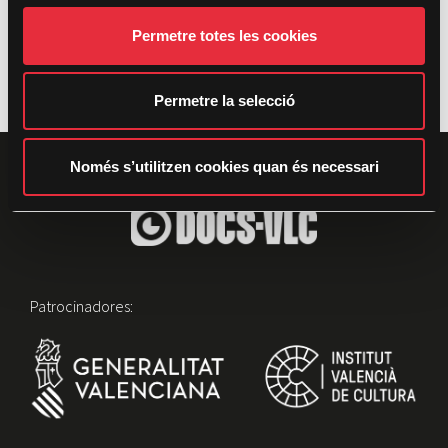
e
Permetre totes les cookies
n
t
i
Permetre la selecció
m
e
n
Només s’utilitzen cookies quan és necessari
t
Patrocinadores: