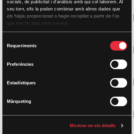
socials, de publicitat i d'anàlisis amb qui col·laborem. Al
seu torn, ells la poden combinar amb altres dades que
Catàleg
els hàgiu proporcionat o hagin recopilat a partir de l'ús
que heu fet dels seus serveis.
Descarregar
Visualitzar on-line
S
Requeriments
e
Report de resultats
l
Descarregar
e
Visualitzar on-line
Preferències
c
c
Palmarés
i
Estadístiques
Descarregar
ó
Visualitzar on-line
d
Màrqueting
e
c
Galeria
o
Descarregar
Mostrar-ne els detalls
n
Visualitzar on-line
s