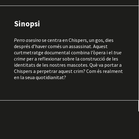
Sinopsi
Perro asesino
se centra en Chispers, un gos, dies
després d’haver comés un assassinat. Aquest
curtmetratge documental combina l’òpera i el
true
crime
per a reflexionar sobre la construcció de les
identitats de les nostres mascotes. Què va portar a
Chispers a perpetrar aquest crim? Com és realment
en la seua quotidianitat?
Horari
18:40
Octubre CCC