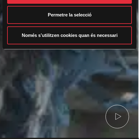
t
i
Permetre la selecció
m
e
n
Només s’utilitzen cookies quan és necessari
t