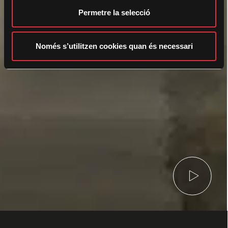
i
Permetre la selecció
m
e
n
Només s’utilitzen cookies quan és necessari
t