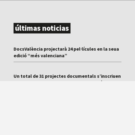
últimas noticias
DocsValència projectarà 24 pel·lícules en la seua
edició “més valenciana”
Un total de 31 projectes documentals s’inscriuen
en el laboratori de projectes de DocsValència