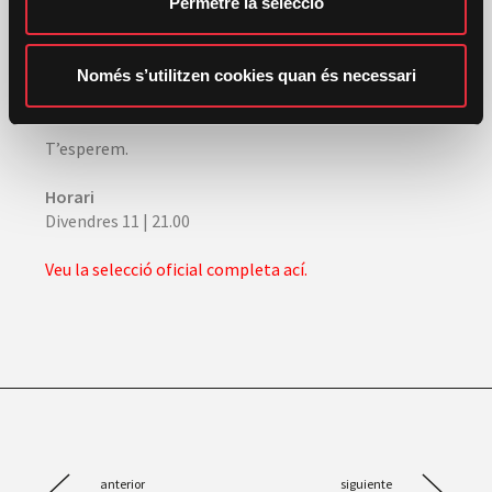
Permetre la selecció
nacionalistes blancs i sanar les comunitats
m
destrossades pel racisme.
e
n
Només s’utilitzen cookies quan és necessari
No et perdes
Curant l’odi. La batalla per l’ànima d’una
t
nació
, del realitzador Peter Hutchinson.
T’esperem.
Horari
Divendres 11 | 21.00
Veu la selecció oficial completa ací.
anterior
siguiente