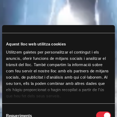
Aquest lloc web utilitza cookies
Utilitzem galetes per personalitzar el contingut i els
anuncis, oferir funcions de mitjans socials i analitzar el
trànsit del lloc. També compartim la informació sobre
com feu servir el nostre lloc amb els partners de mitjans
socials, de publicitat i d'anàlisis amb qui col·laborem. Al
seu torn, ells la poden combinar amb altres dades que
els hàgiu proporcionat o hagin recopilat a partir de l'ús
que heu fet dels seus serveis.
S
Requeriments
e