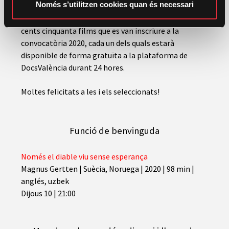
n
Només s’utilitzen cookies quan és necessari
Aquest any la selecció oficial està conformada per
t
once documentals seleccionats entre els més de dos-
cents cinquanta films que es van inscriure a la
convocatòria 2020, cada un dels quals estarà
disponible de forma gratuïta a la plataforma de
DocsValència durant 24 hores.
Moltes felicitats a les i els seleccionats!
Funció de benvinguda
Només el diable viu sense esperança
Magnus Gertten
|
Suècia, Noruega | 2020 | 98 min |
anglés, uzbek
Dijous 10 | 21:00