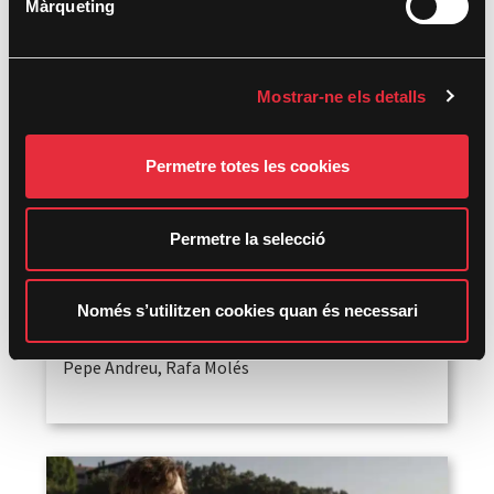
Màrqueting
e
c
o
Mostrar-ne els detalls
n
s
e
Permetre totes les cookies
n
t
i
Permetre la selecció
m
e
Premi DocsMX
n
Només s’utilitzen cookies quan és necessari
La Pietà
t
Pepe Andreu, Rafa Molés