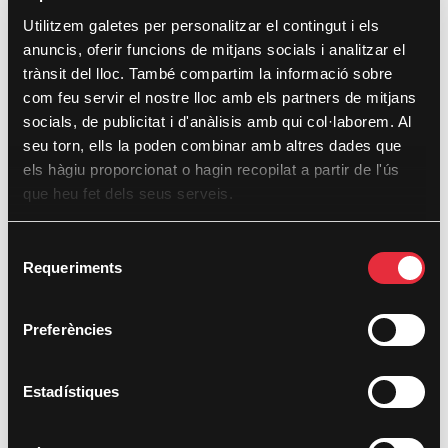
DocsLab-À Punt
Utilitzem galetes per personalitzar el contingut i els
anuncis, oferir funcions de mitjans socials i analitzar el
trànsit del lloc. També compartim la informació sobre
com feu servir el nostre lloc amb els partners de mitjans
socials, de publicitat i d'anàlisis amb qui col·laborem. Al
seu torn, ells la poden combinar amb altres dades que
els hàgiu proporcionat o hagin recopilat a partir de l'ús
que heu fet dels seus serveis.
S
Requeriments
e
l
e
Premi DocsValència
Preferències
c
La comunitat
c
i
Estadístiques
Almudena Verdés
ó
d