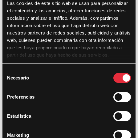
Las cookies de este sitio web se usan para personalizar
el contenido y los anuncios, ofrecer funciones de redes
sociales y analizar el tráfico. Además, compartimos
información sobre el uso que haga del sitio web con
nuestros partners de redes sociales, publicidad y análisis
web, quienes pueden combinarla con otra información
que les haya proporcionado o que hayan recopilado a
partir del uso que haya hecho de sus servicios.
S
Necesario
e
l
Premi DocsValència
e
Preferencias
c
La comunitat
c
Almudena Verdés
i
Estadística
ó
n
Marketing