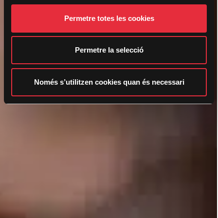
e
Permetre totes les cookies
n
t
i
Permetre la selecció
m
e
n
Només s’utilitzen cookies quan és necessari
t