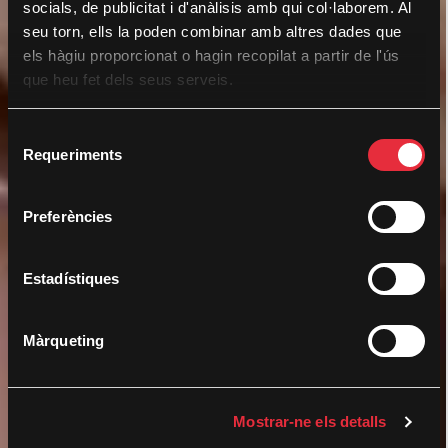
socials, de publicitat i d'anàlisis amb qui col·laborem. Al
seu torn, ells la poden combinar amb altres dades que
els hàgiu proporcionat o hagin recopilat a partir de l'ús
que heu fet dels seus serveis.
S
Requeriments
e
l
e
Preferències
c
c
i
Estadístiques
ó
d
Màrqueting
e
c
o
Mostrar-ne els detalls
n
s