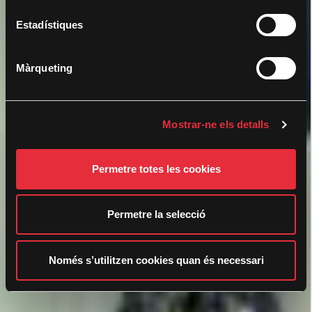
c
i
Estadístiques
ó
d
Màrqueting
e
c
o
Mostrar-ne els detalls
n
s
e
Permetre totes les cookies
n
t
i
Permetre la selecció
m
e
n
Només s’utilitzen cookies quan és necessari
t