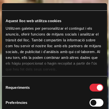
Aquest lloc web utilitza cookies
Utilitzem galetes per personalitzar el contingut i els
anuncis, oferir funcions de mitjans socials i analitzar el
trànsit del lloc. També compartim la informació sobre
com feu servir el nostre lloc amb els partners de mitjans
socials, de publicitat i d'anàlisis amb qui col·laborem. Al
seu torn, ells la poden combinar amb altres dades que
els hàgiu proporcionat o hagin recopilat a partir de l'ús
que heu fet dels seus serveis.
S
Requeriments
e
l
e
Preferències
c