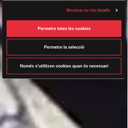
o
Mostrar-ne els detalls
n
s
e
Permetre totes les cookies
n
t
i
Permetre la selecció
m
e
n
Només s’utilitzen cookies quan és necessari
t