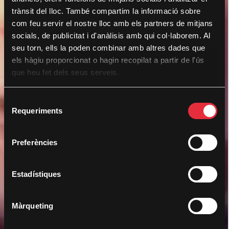
trànsit del lloc. També compartim la informació sobre
com feu servir el nostre lloc amb els partners de mitjans
socials, de publicitat i d'anàlisis amb qui col·laborem. Al
seu torn, ells la poden combinar amb altres dades que
els hàgiu proporcionat o hagin recopilat a partir de l'ús
que heu fet dels seus serveis.
S
Requeriments
e
l
e
Preferències
c
c
i
Estadístiques
ó
d
Màrqueting
e
c