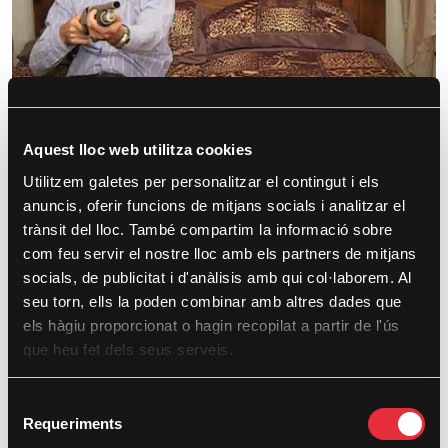
#Unboxing
Aquest lloc web utilitza cookies
Alejandro Morales
27 April, 2026
Fragments
Utilitzem galetes per personalitzar el contingut i els
anuncis, oferir funcions de mitjans socials i analitzar el
A partir de vídeos domésticos, exploramos la relación que existe
trànsit del lloc. També compartim la informació sobre
entre intimidad, consumo y violencia.
com feu servir el nostre lloc amb els partners de mitjans
socials, de publicitat i d'anàlisis amb qui col·laborem. Al
seu torn, ells la poden combinar amb altres dades que
Continue Reading
els hàgiu proporcionat o hagin recopilat a partir de l'ús
que heu fet dels seus serveis.
S
Requeriments
e