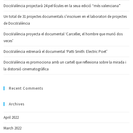
DocsValència projectarà 24 pel·lícules en la seua edició “més valenciana”
Un total de 31 projectes documentals s’inscriuen en el laboratori de projectes
de DocsValència
DocsValència proyecta el documental ‘Carceller, el hombre que murió dos
veces’
DocsValència estrenarà el documental ‘Patti Smith: Electric Poet’
DocsValència es promociona amb un cartell que reflexiona sobre la mirada i
la distorsió cinematogràfica
Recent Comments
Archives
April 2022
March 2022