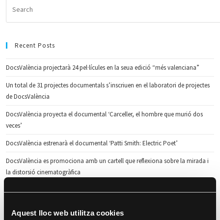
Recent Posts
DocsValència projectarà 24 pel·lícules en la seua edició “més valenciana”
Un total de 31 projectes documentals s’inscriuen en el laboratori de projectes
de DocsValència
DocsValència proyecta el documental ‘Carceller, el hombre que murió dos
veces’
DocsValència estrenarà el documental ‘Patti Smith: Electric Poet’
DocsValència es promociona amb un cartell que reflexiona sobre la mirada i
la distorsió cinematogràfica
Recent Comments
Aquest lloc web utilitza cookies