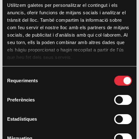
Utilitzem galetes per personalitzar el contingut i els
Archives
anuncis, oferir funcions de mitjans socials i analitzar el
trànsit del lloc. També compartim la informació sobre
April 2022
com feu servir el nostre lloc amb els partners de mitjans
March 2022
socials, de publicitat i d'anàlisis amb qui col·laborem. Al
seu torn, ells la poden combinar amb altres dades que
September 2021
els hàgiu proporcionat o hagin recopilat a partir de l'ús
April 2021
que heu fet dels seus serveis.
December 2020
S
December 2019
Requeriments
e
November 2019
l
e
October 2019
Preferències
c
June 2019
c
i
Estadístiques
May 2017
ó
November 2016
d
Màrqueting