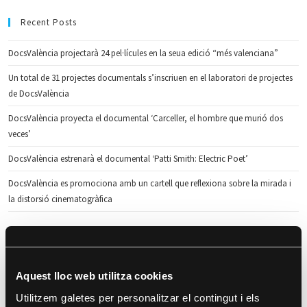
Recent Posts
DocsValència projectarà 24 pel·lícules en la seua edició “més valenciana”
Un total de 31 projectes documentals s’inscriuen en el laboratori de projectes
de DocsValència
DocsValència proyecta el documental ‘Carceller, el hombre que murió dos
veces’
DocsValència estrenarà el documental ‘Patti Smith: Electric Poet’
DocsValència es promociona amb un cartell que reflexiona sobre la mirada i
la distorsió cinematogràfica
Recent Comments
Aquest lloc web utilitza cookies
Archives
Utilitzem galetes per personalitzar el contingut i els