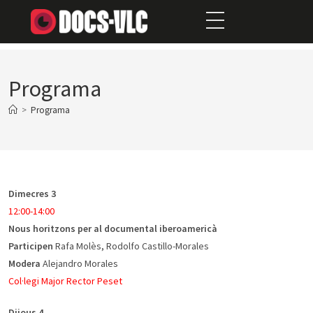
Programa
>
Programa
Dimecres 3
12:00-14:00
Nous horitzons per al documental iberoamericà
Participen
Rafa Molès, Rodolfo Castillo-Morales
Modera
Alejandro Morales
Col·legi Major Rector Peset
Dijous 4