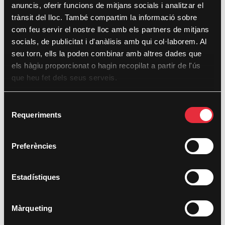
April 2022
anuncis, oferir funcions de mitjans socials i analitzar el
trànsit del lloc. També compartim la informació sobre
March 2022
com feu servir el nostre lloc amb els partners de mitjans
September 2021
socials, de publicitat i d'anàlisis amb qui col·laborem. Al
seu torn, ells la poden combinar amb altres dades que
April 2021
els hàgiu proporcionat o hagin recopilat a partir de l'ús
December 2020
que heu fet dels seus serveis.
December 2019
S
November 2019
Requeriments
e
l
October 2019
e
Preferències
June 2019
c
c
May 2017
i
Estadístiques
November 2016
ó
d
Màrqueting
e
Categories