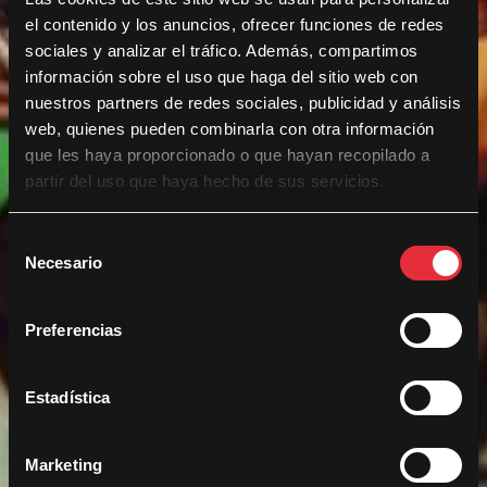
el contenido y los anuncios, ofrecer funciones de redes
sociales y analizar el tráfico. Además, compartimos
información sobre el uso que haga del sitio web con
nuestros partners de redes sociales, publicidad y análisis
web, quienes pueden combinarla con otra información
que les haya proporcionado o que hayan recopilado a
partir del uso que haya hecho de sus servicios.
S
Necesario
e
l
e
Preferencias
c
c
i
Estadística
ó
n
Marketing
d