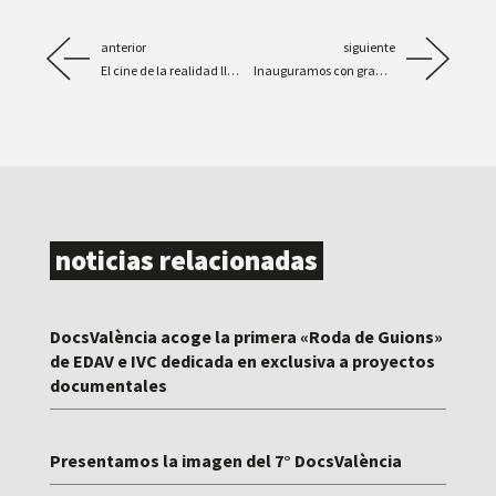
anterior
siguiente
El cine de la realidad llega en mayo con el festival DocsValència
Inauguramos con gran éxito de público y el apoyo unánime de las autoridades
noticias relacionadas
DocsValència acoge la primera «Roda de Guions»
de EDAV e IVC dedicada en exclusiva a proyectos
documentales
Presentamos la imagen del 7° DocsValència