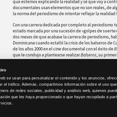
que estemos explicando la realidad y sé que voy a cont
documentales usan elementos que no son reales, de alg
la norma del periodismo de intentar reflejar la realidad
Con una carrera dedicada por completo al periodismo te
estado marcada por una sucesión de «golpes de suerte»:
dos meses de que acabase la carrera de periodismo, ha
Dominicana cuando estalló la crisis de los balseros de C
de los años 2000 en el cine documental con el éxito de
B
que le condujo a plantearse realizar
Balseros
, su prime
ies
web se usan para personalizar el contenido y los anuncios, ofrec
ar el tráfico. Además, compartimos información sobre el uso que
tners de redes sociales, publicidad y análisis web, quienes pue
ación que les haya proporcionado o que hayan recopilado a parti
anterior
vicios.
Las dudas sin certeza sobre el conflicto vasco