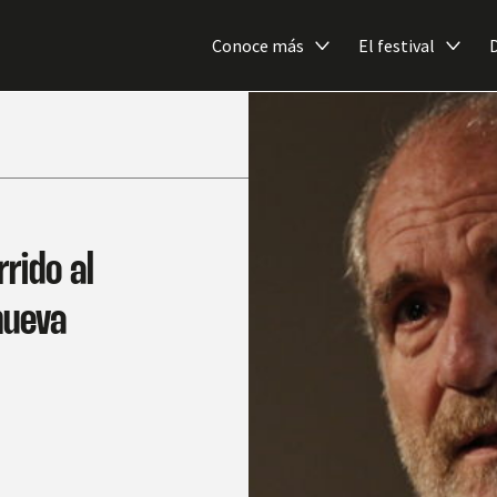
Conoce más
El festival
rido al
nueva