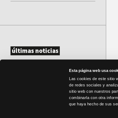
últimas noticias
DocsValencia cumple diez años con
Esta página web usa cook
281 documentales, 433
Las cookies de este sitio 
proyecciones y 35.000
de redes sociales y analiz
espectadores
sitio web con nuestros par
combinarla con otra inform
que haya hecho de sus ser
DocsValencia reparte más de