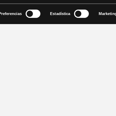
Preferencias
Estadística
Marketin
Patrocinadores:
Con el patrocinio del Institut Valencià de Cultura