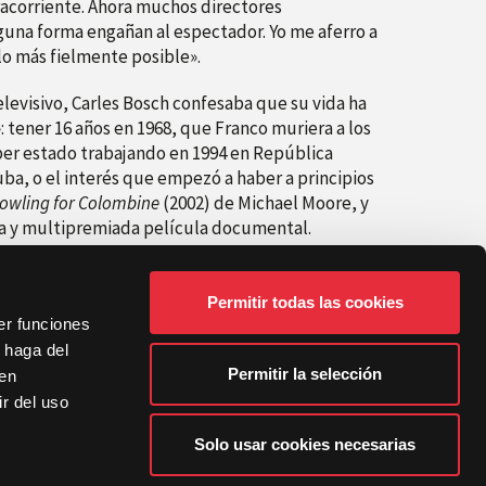
racorriente. Ahora muchos directores
una forma engañan al espectador. Yo me aferro a
 lo más fielmente posible».
levisivo, Carles Bosch confesaba que su vida ha
 tener 16 años en 1968, que Franco muriera a los
ber estado trabajando en 1994 en República
uba, o el interés que empezó a haber a principios
owling for Colombine
(2002) de Michael Moore, y
ra y multipremiada película documental.
Permitir todas las cookies
er funciones
 haga del
Permitir la selección
den
r del uso
siguiente
El historiador del cine Román Gubern y la realizadora Mercedes Moncada en DocsValència
Solo usar cookies necesarias