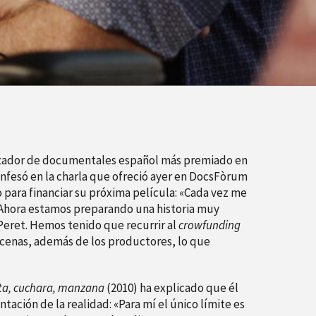
lizador de documentales español más premiado en
onfesó en la charla que ofreció ayer en DocsFòrum
o para financiar su próxima película: «Cada vez me
 Ahora estamos preparando una historia muy
Peret. Hemos tenido que recurrir al
crowfunding
cenas, además de los productores, lo que
eta, cuchara, manzana
(2010) ha explicado que él
ación de la realidad: «Para mí el único límite es