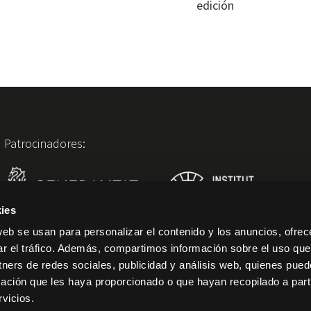
edición
Patrocinadores:
ies
web se usan para personalizar el contenido y los anuncios, ofrec
ar el tráfico. Además, compartimos información sobre el uso que
Con el patrocinio del Institut Valencià de Cultura
tners de redes sociales, publicidad y análisis web, quienes pue
ación que les haya proporcionado o que hayan recopilado a parti
vicios.