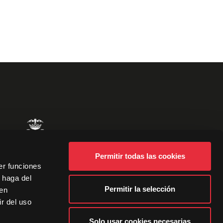
Permitir todas las cookies
er funciones
 haga del
Permitir la selección
den
r del uso
Solo usar cookies necesarias