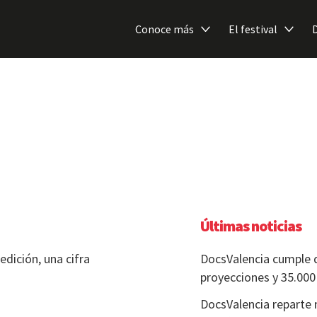
Conoce más
El festival
Últimas noticias
edición, una cifra
DocsValencia cumple 
proyecciones y 35.00
DocsValencia reparte