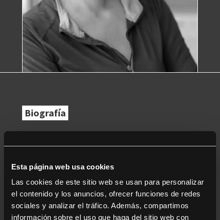
Biografía
Como guionista, montadora y productora ha escrito,
editado y colaborado en numerosos proyectos
documentales y de ficción desde 1996, año en el que
Esta página web usa cookies
cofundó la productora Los Sueños de la Hormiga Roja,
obteniendo desde entonces 48 premios
Las cookies de este sitio web se usan para personalizar
internacionales. En los últimos años se ha introducido
el contenido y los anuncios, ofrecer funciones de redes
en la dirección en proyectos como
La memoria
sociales y analizar el tráfico. Además, compartimos
rescatada
, galardonada por la Academia Valenciana
información sobre el uso que haga del sitio web con
del Audiovisual como la mejor serie documental en