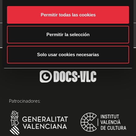
n
s
Permitir todas las cookies
e
n
anterior
siguiente
t
Permitir la selección
Emiliano Mazza De Luca
Vicente Porfilio
i
m
i
Solo usar cookies necesarias
e
n
t
o
Patrocinadores: