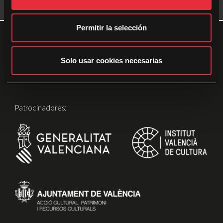
Clara Trischler
Juru
n
t
Permitir la selección
i
m
i
Solo usar cookies necesarias
e
n
t
Patrocinadores:
o