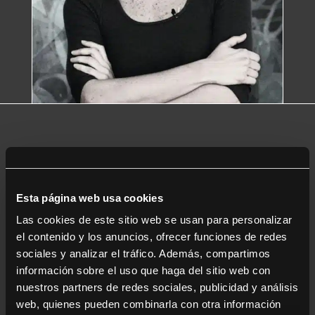
Biografía
Esta página web usa cookies
Directora,
showrunner
, productora ejecutiva. Como
directora, en 2012 estrenó
Casadentro
en el Festival
Las cookies de este sitio web se usan para personalizar
de Montreal ganando el Zenit de Oro y el Premio de la
el contenido y los anuncios, ofrecer funciones de redes
Crítica Internacional. En 2015 estrena su segunda
sociales y analizar el tráfico. Además, compartimos
película Solos en el Festival de Rotterdam y compite
en el Festival de Moscú, Isola, Sao Paulo, Río de
información sobre el uso que haga del sitio web con
Janeiro, entre otros. En 2017, dirige su primera película
nuestros partners de redes sociales, publicidad y análisis
por encargo
Soltera codiciada
, que fue un éxito de
web, quienes pueden combinarla con otra información
taquilla y se convierte en la primera película peruana