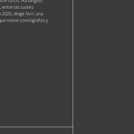
tre otros. Ha dirigido
 entre las cuales
n 2020, dirige
Noir
, una
que reúne coreógrafos y