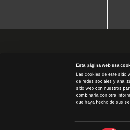
Esta página web usa cook
Las cookies de este sitio 
de redes sociales y analiz
sitio web con nuestros par
combinarla con otra inform
que haya hecho de sus ser
© 2026 DocsValència | Todos los derechos
S