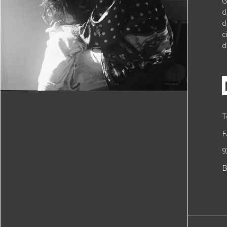
G
d
d
c
d
T
F
9
B