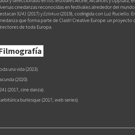
audí y seleccionado en los festivales Alcine, Alcances y Uppsala, en
iversas cinedanzas reconocidas en festivales alrededor del mundo,
estacan
9241
(2017) y
Ezlekua
(2019), codirigida con Luz Ruciello. E
inedanza que forma parte de Clash! Creative Europe: un proyecto 
irectores de toda Europa.
Filmografía
oda una vida (2023).
acunda (2020).
241 (2017, cine danza).
arbitúrica burlesque (2017, web series).