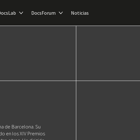
DocsLab
DocsForum
Noticias
ma de Barcelona. Su
do en los XIV Premios