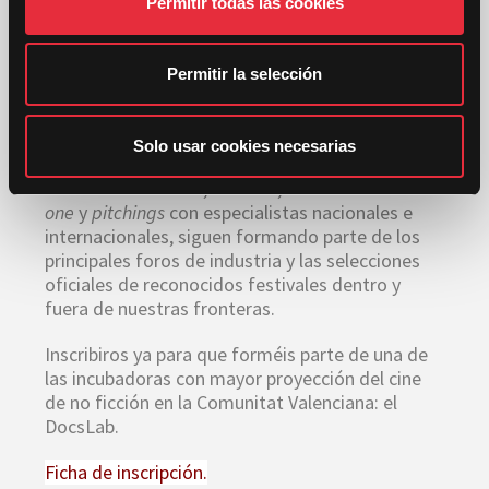
Permitir todas las cookies
e
El laboratorio de desarrollo de proyectos de
n
DocsValència abre otra vez sus puertas para que
t
inscribáis
vuestros
futuros documentales. No os
Permitir la selección
i
quedéis fuera.
m
Generación tras generación, los proyectos y las
i
Solo usar cookies necesarias
películas que
vosotros
incubáis y desarrolláis
e
durante los talleres, tutorías, asesorías
one to
n
one
y
pitchings
con especialistas nacionales e
t
internacionales, siguen formando parte de los
o
principales foros de industria y las selecciones
oficiales de reconocidos festivales dentro y
fuera de
nuestras
fronteras.
Inscribiros ya para que
forméis parte de una de
las incubadoras con mayor proyección del cine
de no ficción en la Comunitat Valenciana: el
DocsLab.
Ficha de inscripción.