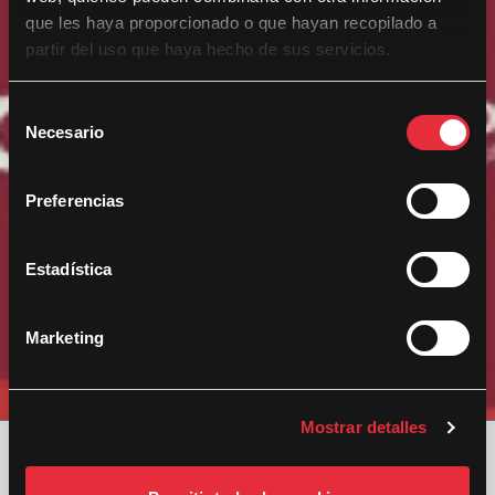
que les haya proporcionado o que hayan recopilado a
partir del uso que haya hecho de sus servicios.
S
Necesario
e
l
e
Preferencias
c
c
i
Estadística
ó
n
Marketing
d
e
c
Mostrar detalles
o
n
s