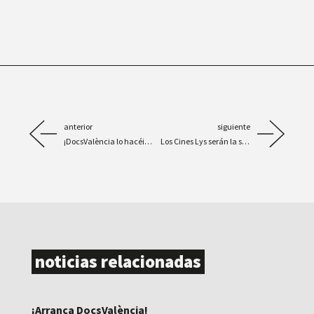
anterior
siguiente
¡DocsValència lo hacéis vosotros!
Los Cines Lys serán la sede principal del festival DocsValència
noticias relacionadas
¡Arranca DocsValència!