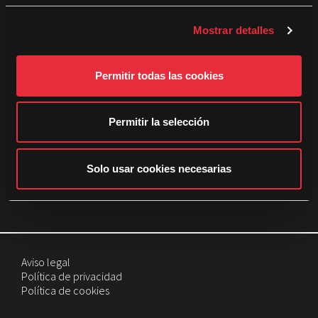
Patrocinadores:
c
Mostrar detalles
o
n
s
Permitir todas las cookies
e
n
t
Permitir la selección
i
m
i
Solo usar cookies necesarias
e
Con el patrocinio del Institut Valencià de Cultura
n
t
o
Aviso legal
Política de privacidad
Política de cookies