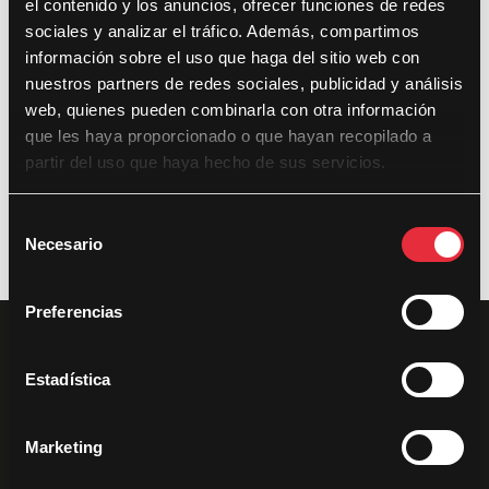
el contenido y los anuncios, ofrecer funciones de redes
sociales y analizar el tráfico. Además, compartimos
Últimas noticias
información sobre el uso que haga del sitio web con
nuestros partners de redes sociales, publicidad y análisis
DocsValencia cumple diez años con 281 documentales,
web, quienes pueden combinarla con otra información
433 proyecciones y 35.000 espectadores
que les haya proporcionado o que hayan recopilado a
DocsValencia reparte más de 37.500 euros en premios en
partir del uso que haya hecho de sus servicios.
su décima edición
S
Necesario
e
l
e
Preferencias
c
c
i
Estadística
ó
n
Marketing
d
e