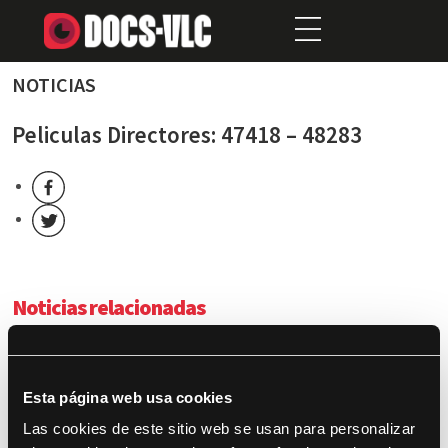
NOTICIAS
Peliculas Directores: 47418 – 48283
Noticias relacionadas
Moltes gràcies a totes i tots!
DocsValència presenta los largometrajes de sus tres
Esta página web usa cookies
secciones competitivas
Las cookies de este sitio web se usan para personalizar