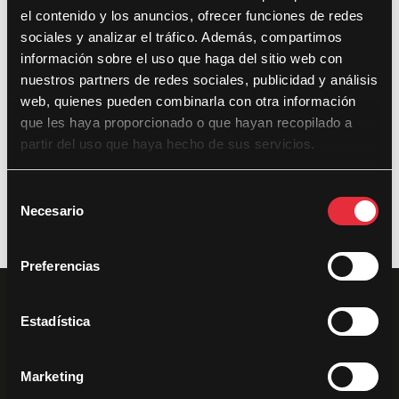
el contenido y los anuncios, ofrecer funciones de redes
sociales y analizar el tráfico. Además, compartimos
Últimas noticias
información sobre el uso que haga del sitio web con
nuestros partners de redes sociales, publicidad y análisis
DocsValencia cumple diez años con 281 documentales,
web, quienes pueden combinarla con otra información
433 proyecciones y 35.000 espectadores
que les haya proporcionado o que hayan recopilado a
partir del uso que haya hecho de sus servicios.
DocsValencia reparte más de 37.500 euros en premios en
su décima edición
S
Necesario
e
l
e
Preferencias
c
c
i
Estadística
ó
n
Marketing
d