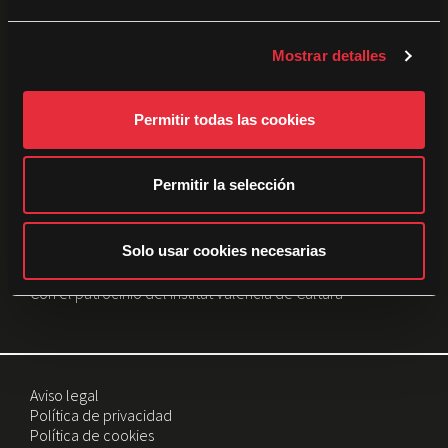
e
Patrocinadores:
c
Mostrar detalles
o
n
s
Permitir todas las cookies
e
n
t
Permitir la selección
i
m
i
Solo usar cookies necesarias
e
Con el patrocinio del Institut Valencià de Cultura
n
t
o
Aviso legal
Política de privacidad
Política de cookies