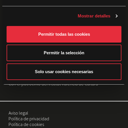
e
Patrocinadores:
c
Mostrar detalles
o
n
s
Permitir todas las cookies
e
n
t
Permitir la selección
i
m
i
Solo usar cookies necesarias
e
Con el patrocinio del Institut Valencià de Cultura
n
t
o
Aviso legal
Política de privacidad
Política de cookies