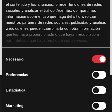
el contenido y los anuncios, ofrecer funciones de redes
sociales y analizar el tráfico. Además, compartimos
Últimas noticias
información sobre el uso que haga del sitio web con
nuestros partners de redes sociales, publicidad y análisis
DocsValencia cumple diez años con 281 documentales,
web, quienes pueden combinarla con otra información
433 proyecciones y 35.000 espectadores
que les haya proporcionado o que hayan recopilado a
partir del uso que haya hecho de sus servicios.
DocsValencia reparte más de 37.500 euros en premios en
su décima edición
S
Necesario
e
l
e
Preferencias
c
c
i
Estadística
ó
n
Marketing
d