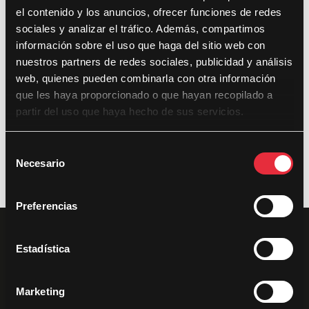
el contenido y los anuncios, ofrecer funciones de redes
sociales y analizar el tráfico. Además, compartimos
Últimas noticias
información sobre el uso que haga del sitio web con
nuestros partners de redes sociales, publicidad y análisis
DocsValencia cumple diez años con 281 documentales,
web, quienes pueden combinarla con otra información
433 proyecciones y 35.000 espectadores
que les haya proporcionado o que hayan recopilado a
partir del uso que haya hecho de sus servicios.
DocsValencia reparte más de 37.500 euros en premios en
su décima edición
S
Necesario
e
l
e
Preferencias
c
c
i
Estadística
ó
n
Marketing
d