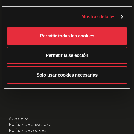
e
Patrocinadores:
c
Mostrar detalles
o
n
s
Permitir todas las cookies
e
n
t
Permitir la selección
i
m
i
Solo usar cookies necesarias
e
Con el patrocinio del Institut Valencià de Cultura
n
t
o
Aviso legal
Política de privacidad
Política de cookies