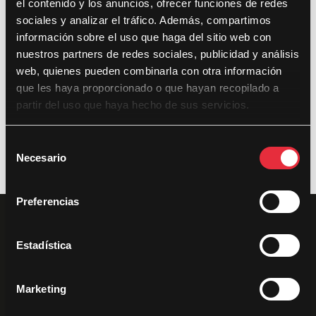
el contenido y los anuncios, ofrecer funciones de redes
sociales y analizar el tráfico. Además, compartimos
Últimas noticias
información sobre el uso que haga del sitio web con
nuestros partners de redes sociales, publicidad y análisis
DocsValencia cumple diez años con 281 documentales,
web, quienes pueden combinarla con otra información
433 proyecciones y 35.000 espectadores
que les haya proporcionado o que hayan recopilado a
DocsValencia reparte más de 37.500 euros en premios en
partir del uso que haya hecho de sus servicios.
su décima edición
S
Necesario
e
l
e
Preferencias
c
c
i
Estadística
ó
n
Marketing
d
e