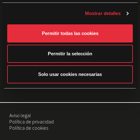
Patrocinadores:
c
Mostrar detalles
o
n
s
Permitir todas las cookies
e
n
t
Permitir la selección
i
m
i
Solo usar cookies necesarias
e
Con el patrocinio del Institut Valencià de Cultura
n
t
o
Aviso legal
Política de privacidad
Política de cookies