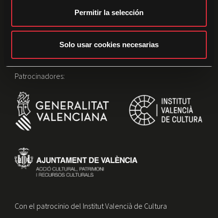
t
Permitir la selección
i
m
i
Solo usar cookies necesarias
e
n
Patrocinadores:
t
o
Con el patrocinio del Institut Valencià de Cultura