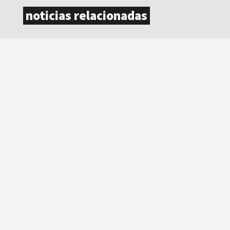
noticias relacionadas
DocsValencia reparte más de 37.500 euros en
premios en su décima edición
Informe de resultados 2019
últimas noticias