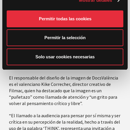
Mostrar detalles
o
València, 22 de marzo.
n
s
Permitir todas las cookies
e
DocsValència Espai de No Ficció presenta la imagen
n
oficial de su séptima edición, un cartel que plasma la
t
Permitir la selección
importancia del pensamiento crítico y la reflexión en el
i
cine documental.
m
i
Solo usar cookies necesarias
e
n
t
El responsable del diseño de la imagen de DocsValència
es el valenciano Kike Correcher, director creativo de
o
Filmac, quien ha destacado que la imagen es un
“puñetazo” como llamada de atención y “un grito para
volver al pensamiento crítico y libre”.
“El llamado a la audiencia para pensar por sí misma y ser
crítica en su percepción de la realidad, hecho a través del
uso de la palabra ‘THINK’, representa una invitación a