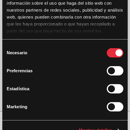
información sobre el uso que haga del sitio web con
nuestros partners de redes sociales, publicidad y análisis
web, quienes pueden combinarla con otra información
que les haya proporcionado o que hayan recopilado a
partir del uso que haya hecho de sus servicios.
S
Necesario
e
l
e
Preferencias
c
c
i
Estadística
ó
n
Marketing
d
e
c