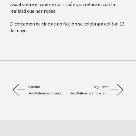
visual sobre el cine de no ficción y su relación con la
realidad que nos rodea.
El certamen de cine de no ficción se celebrará del 5 al 13
de mayo.
anterior
siguiente
DocsValència proyectará 24 películas en su edición «más valenciana»
DocsValència anuncia la selección de cortometraje valenciano 2023