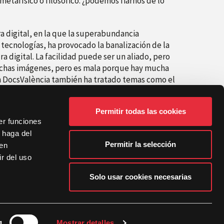
etafísico o filosófico: ¿podemos fiarnos de lo
 digital, en la que la superabundancia
 tecnologías, ha provocado la banalización de la
a digital. La facilidad puede ser un aliado, pero
chas imágenes, pero es mala porque hay mucha
en DocsValència también ha tratado temas como el
 de «oxímoron»- o la pornografía, que el
Permitir todas las cookies
er funciones
 haga del
Permitir la selección
den
r del uso
Solo usar cookies necesarias
siguiente
DocsValència acoge la primera «Roda de Guions» de EDAV e IVC dedicada en exclusiva a proyectos documentales
g
Mostrar detalles