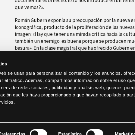
documental está hecho. Esto nos introduce en un tema m
que vemos?».
Román Gubern exponía su preocupación por la nueva era
iconográfica, producto de la proliferación de las nuevas
imagen: «Hay que tener una mirada crítica hacia la cultur
también un enemigo: es buena porque se producen mu
basura». En la clase magistral que ha ofrecido Gubern 
falso documental, la realidad virtual –que ha calificado
historiador define como «cine documental fisiológico».
ies
web se usan para personalizar el contenido y los anuncios, ofrec
ar el tráfico. Además, compartimos información sobre el uso que
tners de redes sociales, publicidad y análisis web, quienes pue
ación que les haya proporcionado o que hayan recopilado a parti
vicios.
anterior
Sol embotellado y «niños» de 50 años en DocsValència
Preferencias
Estadística
Marketin