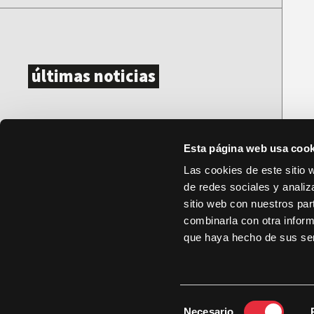
últimas noticias
DocsValencia cumple diez años con
281 documentales, 433
Esta página web usa cook
proyecciones y 35.000
Las cookies de este sitio 
espectadores
de redes sociales y analiz
sitio web con nuestros par
combinarla con otra inform
DocsValencia reparte más de
que haya hecho de sus ser
37.500 euros en premios en su
décima edición
S
Necesario