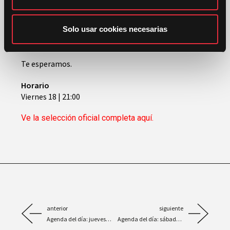
i
rastro.
m
i
Solo usar cookies necesarias
No te pierdas
El secreto del doctor Grinberg
, del
e
realizador Ida Cuéllar.
n
Te esperamos.
t
o
Horario
Viernes 18 | 21:00
Ve la selección oficial completa aquí.
anterior
siguiente
Agenda del día: jueves 17
Agenda del día: sábado 19