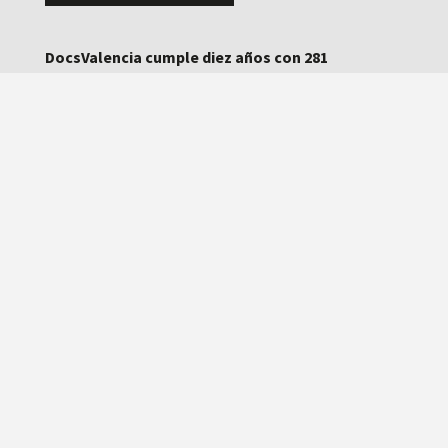
DocsValencia cumple diez años con 281
documentales, 433 proyecciones y 35.000
espectadores
DocsValencia reparte más de 37.500 euros en
premios en su décima edición