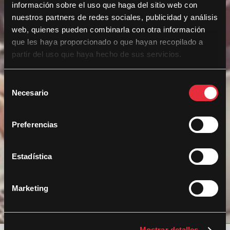
información sobre el uso que haga del sitio web con
nuestros partners de redes sociales, publicidad y análisis
web, quienes pueden combinarla con otra información
que les haya proporcionado o que hayan recopilado a
partir del uso que haya hecho de sus servicios.
S
Necesario
e
l
e
Preferencias
c
c
i
Estadística
ó
n
Marketing
d
e
c
Mostrar detalles