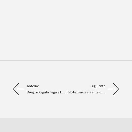
anterior
siguiente
Diego el Cigala llega a las pantallas de DocsValència
¡No te pierdas las mejores cortometrajes valencianos y españoles!