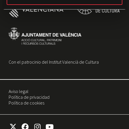
e
n
t
o
Con el patrocinio del Institut Valencià de Cultura
Aviso legal
Política de privacidad
Política de cookies