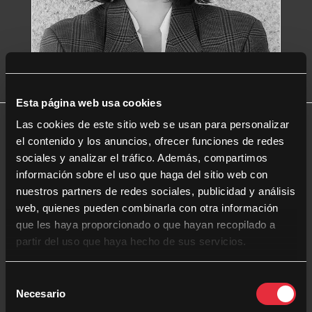
Esta página web usa cookies
Las cookies de este sitio web se usan para personalizar
el contenido y los anuncios, ofrecer funciones de redes
Biografía
sociales y analizar el tráfico. Además, compartimos
información sobre el uso que haga del sitio web con
nuestros partners de redes sociales, publicidad y análisis
Licenciada en Periodismo por la Universidad CEU
web, quienes pueden combinarla con otra información
Cardenal Herrera. Tiene experiencia en medios
que les haya proporcionado o que hayan recopilado a
locales, comunicación corporativa y
marketing
.
Actualmente trabaja en una agencia y consultoría de
partir del uso que haya hecho de sus servicios.
comunicación en Madrid.
S
Necesario
e
Filmografía