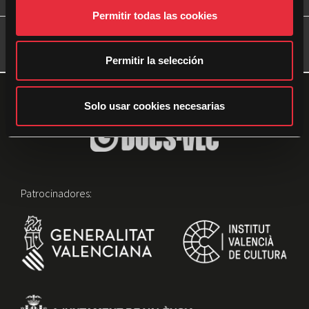
s
Permitir todas las cookies
e
anterior
siguiente
n
Elena García
Vicent Peris
t
Permitir la selección
i
m
i
Solo usar cookies necesarias
e
n
t
o
Patrocinadores: