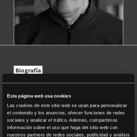
Biografía
Director de fotografía en diversas series y
documentales internacionales. Como guionista y
Esta página web usa cookies
director destacan los galardonados documentales
Tierra sin mal
(Bolivia) y
Los ojos de Ariana
(Afganistán),
Las cookies de este sitio web se usan para personalizar
el cual fue nominado a ocho Premios Goya. Ha sido
el contenido y los anuncios, ofrecer funciones de redes
presidente de Apremia, la Asociación para la
sociales y analizar el tráfico. Además, compartimos
Recuperación de la Memoria Internacional Audiovisual
información sobre el uso que haga del sitio web con
y jurado en diversos festivales nacionales e
nuestros partners de redes sociales, publicidad y análisis
internacionales. Su último largometraje documental,