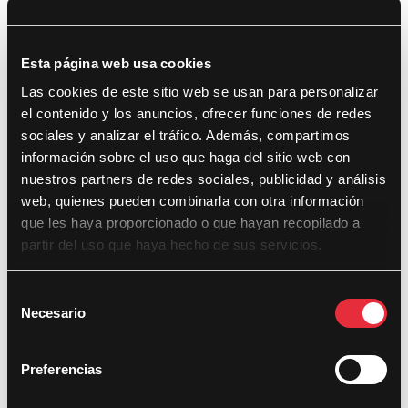
Recent Posts
DocsValencia cumple diez años con 281 documentales, 433 proyecciones y
Esta página web usa cookies
35.000 espectadores
Las cookies de este sitio web se usan para personalizar
DocsValencia reparte más de 37.500 euros en premios en su décima edición
el contenido y los anuncios, ofrecer funciones de redes
Cines Babel y MN4 se incorporan como nuevas sedes de la décima edición de
sociales y analizar el tráfico. Además, compartimos
DocsValencia
información sobre el uso que haga del sitio web con
nuestros partners de redes sociales, publicidad y análisis
DocsValencia dedica una retrospectiva y otorga un premio honorífico al
web, quienes pueden combinarla con otra información
documentalista sueco Fredrik Gertten
que les haya proporcionado o que hayan recopilado a
DocsValencia presenta 46 películas en su décima edición, una cifra récord en
partir del uso que haya hecho de sus servicios.
su historia
S
Necesario
e
Recent Comments
l
e
Archives
Preferencias
c
c
mayo 2026