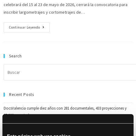
celebrará del 15 al 23 de mayo de 2026, cerrará la convocatoria para
inscribir largometrajes y cortometrajes de…
Continuar Leyendo
Search
Recent Posts
DocsValencia cumple diez años con 281 documentales, 433 proyecciones y
35.000 espectadores
DocsValencia reparte más de 37.500 euros en premios en su décima edición