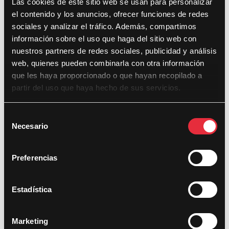
Continuar Leyendo
Las cookies de este sitio web se usan para personalizar
el contenido y los anuncios, ofrecer funciones de redes
sociales y analizar el tráfico. Además, compartimos
información sobre el uso que haga del sitio web con
nuestros partners de redes sociales, publicidad y análisis
web, quienes pueden combinarla con otra información
que les haya proporcionado o que hayan recopilado a
partir del uso que haya hecho de sus servicios.
S
Necesario
e
l
e
Preferencias
c
c
Screenshot
i
Estadística
DocsValència crea una nueva sección
ó
n
de cortometrajes documentales
Marketing
d