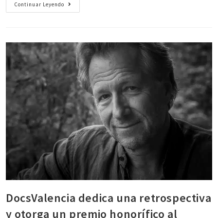
Continuar Leyendo
DocsValencia dedica una retrospectiva
y otorga un premio honorífico al