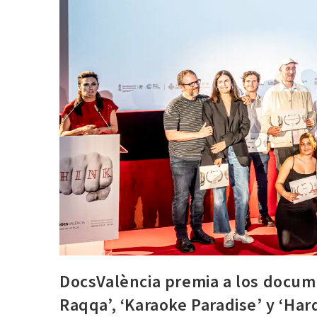
DocsValència premia a los docume
Raqqa’, ‘Karaoke Paradise’ y ‘Har