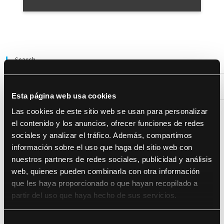
Search
Esta página web usa cookies
Las cookies de este sitio web se usan para personalizar
el contenido y los anuncios, ofrecer funciones de redes
Recent Posts
sociales y analizar el tráfico. Además, compartimos
DocsValencia cumple diez años con 281 documentales, 433 proyecciones y
información sobre el uso que haga del sitio web con
35.000 espectadores
nuestros partners de redes sociales, publicidad y análisis
web, quienes pueden combinarla con otra información
DocsValencia reparte más de 37.500 euros en premios en su décima edición
que les haya proporcionado o que hayan recopilado a
Cines Babel y MN4 se incorporan como nuevas sedes de la décima edición de
partir del uso que haya hecho de sus servicios.
DocsValencia
S
DocsValencia dedica una retrospectiva y otorga un premio honorífico al