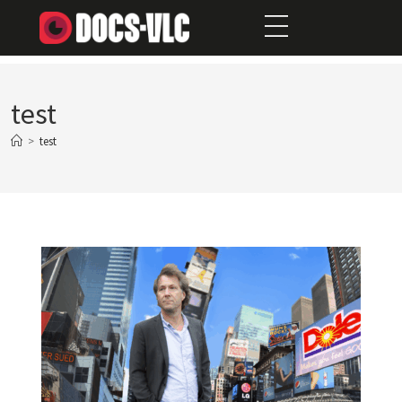
test
>
test