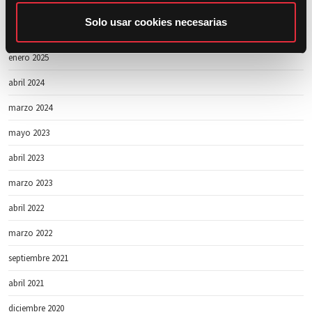
m
abril 2025
i
Solo usar cookies necesarias
marzo 2025
e
n
enero 2025
t
abril 2024
o
marzo 2024
mayo 2023
abril 2023
marzo 2023
abril 2022
marzo 2022
septiembre 2021
abril 2021
diciembre 2020