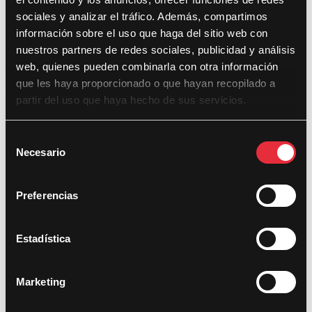
marzo 2025
sociales y analizar el tráfico. Además, compartimos
enero 2025
información sobre el uso que haga del sitio web con
nuestros partners de redes sociales, publicidad y análisis
abril 2024
web, quienes pueden combinarla con otra información
marzo 2024
que les haya proporcionado o que hayan recopilado a
partir del uso que haya hecho de sus servicios.
mayo 2023
abril 2023
S
marzo 2023
Necesario
e
l
abril 2022
e
Preferencias
marzo 2022
c
c
septiembre 2021
i
Estadística
abril 2021
ó
n
diciembre 2020
Marketing
d
diciembre 2019
e