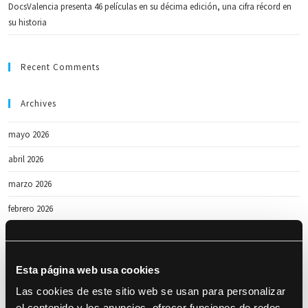
DocsValencia presenta 46 películas en su décima edición, una cifra récord en
su historia
Recent Comments
Archives
mayo 2026
abril 2026
marzo 2026
febrero 2026
enero 2026
octubre 2025
Esta página web usa cookies
abril 2025
Las cookies de este sitio web se usan para personalizar
el contenido y los anuncios, ofrecer funciones de redes
marzo 2025