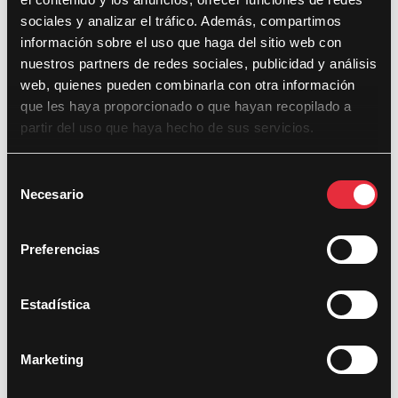
sociales y analizar el tráfico. Además, compartimos
enero 2025
información sobre el uso que haga del sitio web con
nuestros partners de redes sociales, publicidad y análisis
abril 2024
web, quienes pueden combinarla con otra información
marzo 2024
que les haya proporcionado o que hayan recopilado a
partir del uso que haya hecho de sus servicios.
mayo 2023
abril 2023
S
marzo 2023
Necesario
e
l
abril 2022
e
Preferencias
marzo 2022
c
c
septiembre 2021
i
Estadística
abril 2021
ó
n
diciembre 2020
Marketing
d
diciembre 2019
e